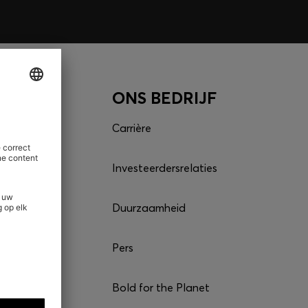
CES
ONS BEDRIJF
estelling
Carrière
Investeerdersrelaties
ng
Duurzaamheid
ices
Pers
onnen
Bold for the Planet