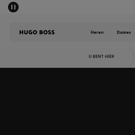
HUGO 
Heren
Dames
U BENT HIER
Meld u aan voor HUGO BOSS EXPERIENCE
Meld u aan om exclusieve aanbiedingen en voordelen t
voor leden.
Inloggen/aanmelden