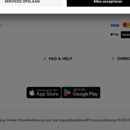
HUGO BOS
op
j
FAQ & HELP
OMNIC
ing Online Store
Verklaring over de toegankelijkheid
Privacyverklaring HUGO