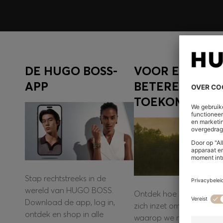
DE HUGO BOSS-
VOOR EEN
APP
BETERE
TOEKOMST
Stap rechtstreeks in de
wereld van HUGO BOSS.
Ontdek hoe HUGO BOS
Download de app, log in,
zich inzet om de manier
ontdek en shop in alle
waarop we materialen