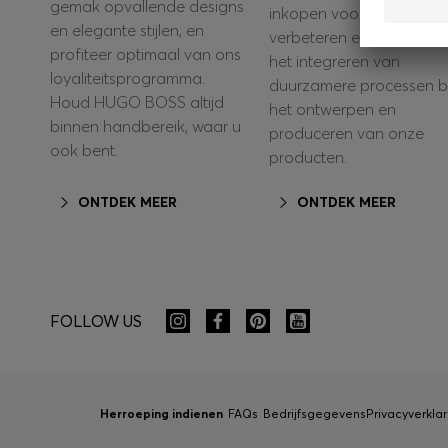
gemak opvallende designs
inkopen voortdurend te
en elegante stijlen, en
verbeteren en zich richt 
profiteer optimaal van ons
het integreren van
loyaliteitsprogramma.
duurzamere processen bi
Houd HUGO BOSS altijd
het ontwerpen en
binnen handbereik, waar u
produceren van onze
ook bent.
producten.
ONTDEK MEER
ONTDEK MEER
FOLLOW US
Herroeping indienen
FAQs
Bedrijfsgegevens
Privacyverklar