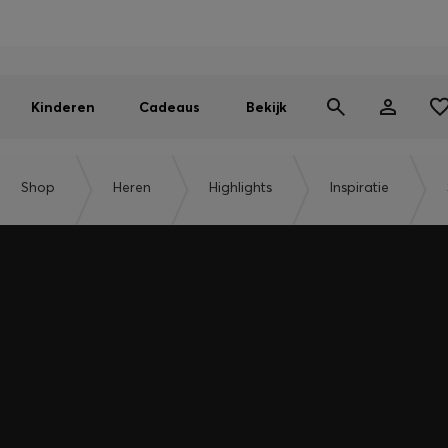
BOSS EXPERIENCE: Registreer om exclusieve voordelen te ont
Gratis verzending vanaf 99 €
Vind de dichtstbijzijnde store
|
Gratis retourzending
Kinderen
Cadeaus
Bekijk
Shop
Heren
Highlights
Inspiratie
e ontgrendelen, alleen