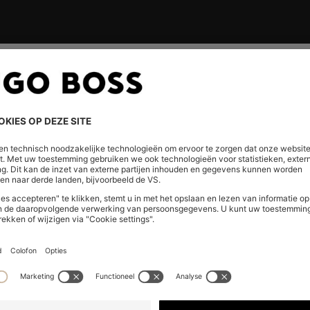
CONTACT & FAQ
SERVI
Chat met ons
Volg uw b
WhatsApp*
Retouren
FAQ & help en contact
Verzendi
Store Locator
Onze serv
S
Cadeaub