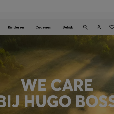
BOSS EXPERIENCE: Registreer om exclusieve voordelen te ont
Gratis verzending vanaf 99 €
Vind de dichtstbijzijnde store
|
Gratis retourzending
Kinderen
Cadeaus
Bekijk
WE CARE
BIJ HUGO BOS