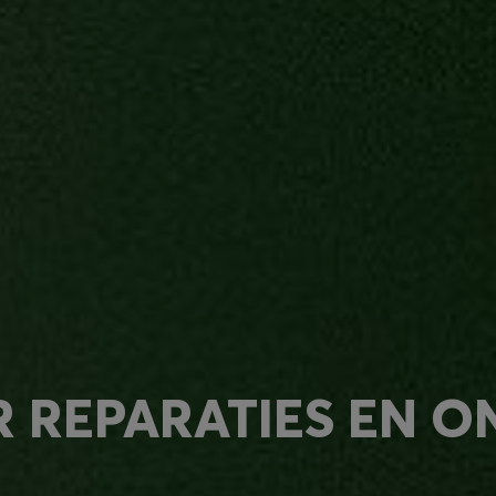
ns CIRCULAIRE
ucten onderdeel
doordat ze
e CIRCULAIRE
clede of hernieuwbare
len boven 5% van het
R REPARATIES EN 