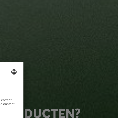
kringloopsystemen.
at er tegen die tijd duurzamere
 PRODUCTEN?