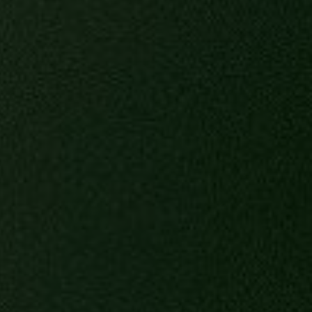
delijke materialen,
recyclede synthetische
t innovatieve
rderijen die
beoefenen.
 u keer op keer zult