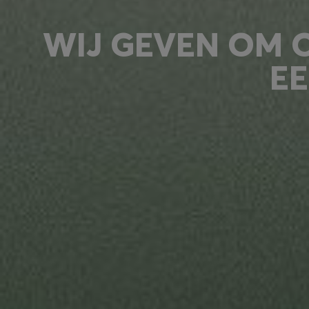
WIJ GEVEN OM O
EE
Bij HUGO BOSS streven we ernaar 
respect voor de natuur. Hierbij gaa
energiezuiniger zijn en circulaire 
normen van ecologische en maatsch
DUURZAAMHEIDSDOELEN VOOR 
MEER NATUURLIJKE MATERIA