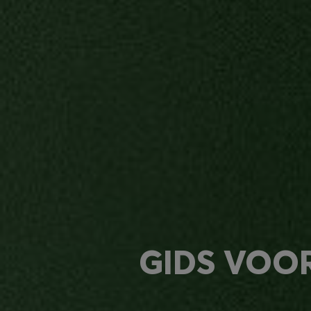
dragen, elk seizoen weer. Dankzij o
ontwerpinitiatief kunnen onze prod
worden van de circulaire economie, 
recyclebaar en duurzaam zijn. Onz
producten* zijn gemaakt van gerecy
grondstoffen.
*Verwijst naar alle productonderde
totale productgewicht
GIDS VOO