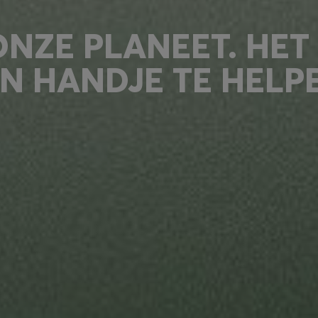
NZE PLANEET. HET 
N HANDJE TE HELP
om elke dag een stukje beter te worden. Daarom ontwerpen en 
t onze voorkeur uit naar duurzamere en innovatieve materialen, 
producten, gemaakt van gerecyclede of hernieuwbare grondstoffen. V
appelijke aard met elkaar verbonden.
ONZE PRODUCTEN:
LEN