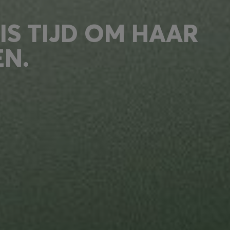
IS TIJD OM HAAR
EN.
maken we onze producten met
productieprocessen die
oor ons zijn beste kwaliteit en