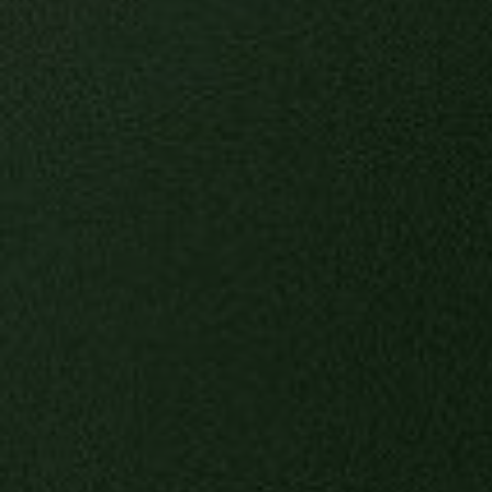
We werken met beproefde, milieuvrien
waaronder biologische katoen en ge
stoffen uit textielafval. Maar ook me
materialen die afkomstig zijn van boe
regeneratieve landbouwpraktijken 
CIRCULAIRE STIJLEN
Ons doel is om kleding te creëren die