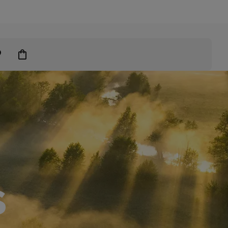
grendelen
S