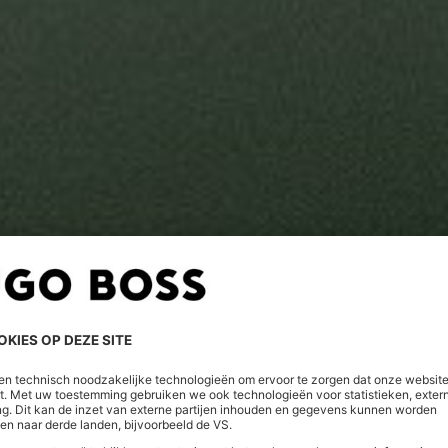
materialen afkomstig zijn van regeneratieve landbouw of gesloten 
EN
irculair zijn.
n polyamide meer in onze producten gebruiken, ervan uitgaande d
ite:
ustainability
NT DIT VOOR ONZE