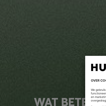
In 2030 zullen al onze natuurlijke 
MEER CIRCULAIRE PRODUCT
In 2030 zal 80% van onze producten c
MINDER MICROPLASTICS
In 2030 zullen we geen polyester e
alternatieven beschikbaar zijn.
Meer weten? Bezoek de groepswebs
https://group.hugoboss.com/en/s
WAT BETEKE