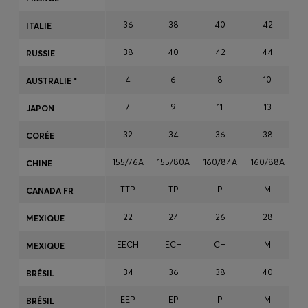
Connexion / Inscription
36
38
40
42
ITALIE
Favoris (
Articles)
38
40
42
44
RUSSIE
FAQ et aide
4
6
8
10
AUSTRALIE *
Magasins
7
9
11
13
JAPON
Langue (
BE €
)
32
34
36
38
CORÉE
155/76A
155/80A
160/84A
160/88A
16
CHINE
TTP
TP
P
M
CANADA FR
22
24
26
28
MEXIQUE
EECH
ECH
CH
M
MEXIQUE
34
36
38
40
BRÉSIL
EEP
EP
P
M
BRÉSIL