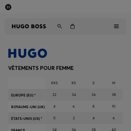
Trouvez la boutique la plus proche.
Livraison offerte dès 99 €
HUGO BOSS EXPERIENCE
Homme
Femme
VÊTEMENTS POUR FEMME
Enfant
XXS
XS
S
M
Cadeaux
32
34
36
38
EUROPE (EU) *
4
6
8
10
Découvrez
ROYAUME-UNI (UK) *
0
2
4
6
ÉTATS-UNIS (US) *
34
36
38
40
FRANCE