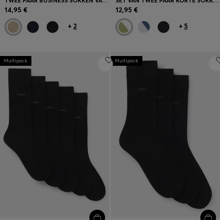
TWEE PAAR BUSINESS SOKKEN VAN ZACHT, COMPACT KATOEN
SET VAN TWEE PAAR KORTE SOKKEN MET BOORDEN VOORZIEN VAN DE SIGNATURE-STRIPE
14,95 €
12,95 €
+
2
+
5
Multipack
Multipack