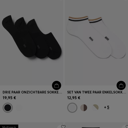
Inloggen / Registreren
Favoriet (
Artikelen)
FAQ & help en contact
Winkelzoeker
Taal (
BE €
)
DRIE PAAR ONZICHTBARE SOKKEN VAN EEN KATOENMIX
SET VAN TWEE PAAR ENKELSOKKEN MET BOORDEN MET DE SIGNATURE-STRIPE
19,95 €
12,95 €
+
5
Multipack