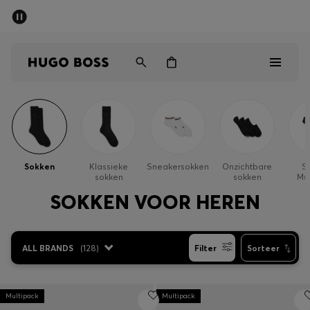
HUGO BOSS EXPERIENCE: Doe nu mee
Vind de dichtstbijzijnde store
Gratis verzending vanaf 99 €
Heren
Dames
Sokken
Klassieke
Sneakersokken
Onzichtbare
S
sokken
sokken
Mul
Kinderen
SOKKEN VOOR HEREN
Cadeaus
ALL BRANDS
(
128
)
Filter
Sorteer
Bekijk
Multipack
Multipack