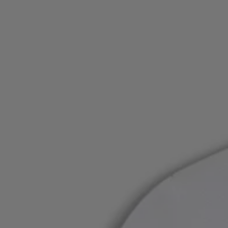
Inloggen / Registreren
Favoriet (
Artikelen)
FAQ & help en contact
Winkelzoeker
Taal (
BE €
)