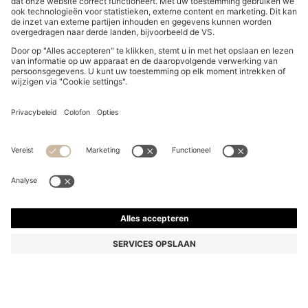
KINDERSHORT IN STRETCH-JERSEY MET
LOGOPRINT
Van
75,00 €
Prijs incl. btw
Kleur:
Zwart