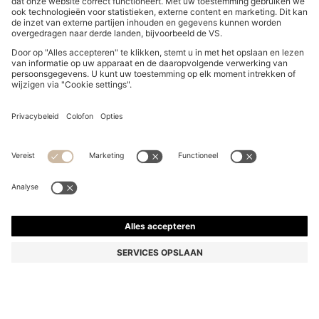
LOOSE-FIT KINDERSWEATER MET GEOMETRISCHE
LOGO’S IN DENIMLOOK
95,00 €
Prijs incl. btw
Kleur:
Lichtblauw