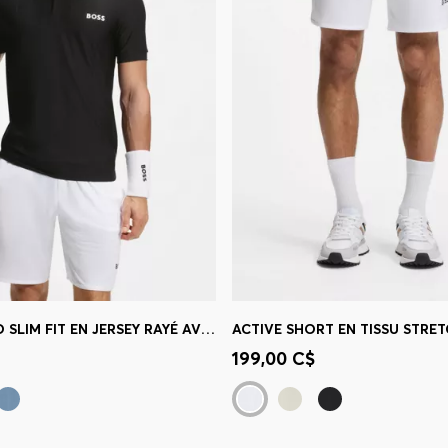
ACTIVE POLO SLIM FIT EN JERSEY RAYÉ AVEC ÉTIREMENT QUADRIDIRECTIONNEL
apide
(Sélectionnez votre
Achat rapide
(Sélectionnez
199,00 C$
taille)