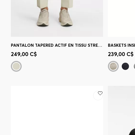
PANTALON TAPERED ACTIF EN TISSU STRETCH DÉPERLANT
Achat rapide
(Sélectionnez votre
Achat r
249,00 C$
239,00 C$
taille)
taille)