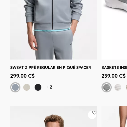
SWEAT ZIPPÉ REGULAR EN PIQUÉ SPACER
Achat rapide
(Sélectionnez votre
Achat r
299,00 C$
239,00 C$
taille)
taille)
+
2