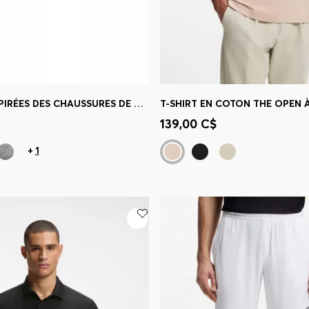
BASKETS INSPIRÉES DES CHAUSSURES DE COURSE AVEC FINITIONS EN CUIR
apide
(Sélectionnez votre
Achat rapide
(Sélectionnez
139,00 C$
taille)
+
1