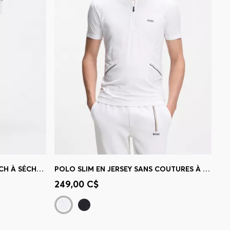
ACTIVE SHORT EN TISSU STRETCH À SÉCHAGE RAPIDE AVEC POCHES
POLO SLIM EN JERSEY SANS COUTURES À ZONES CIBLÉES
 votre
Achat rapide
(Sélectionnez votre
249,00 C$
taille)