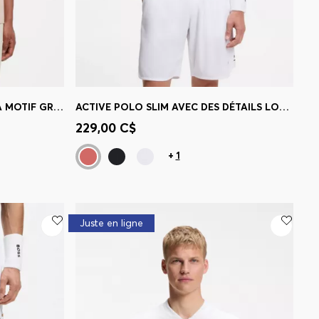
T-SHIRT EN COTON THE OPEN À MOTIF GRAPHIQUE D’INSPIRATION GOLF
ACTIVE POLO SLIM AVEC DES DÉTAILS LOGOTÉS
 votre
Achat rapide
(Sélectionnez votre
229,00 C$
taille)
+
1
Juste en ligne