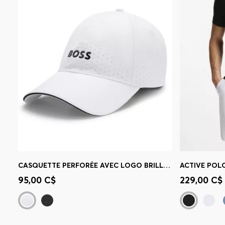
CASQUETTE PERFORÉE AVEC LOGO BRILLANT
Achat rapide
(Sélectionnez votre
Achat r
95,00 C$
229,00 C$
taille)
taille)