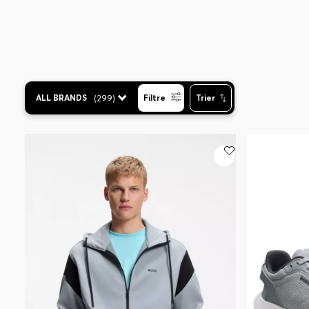
ALL BRANDS
(
299
)
Filtre
Trier