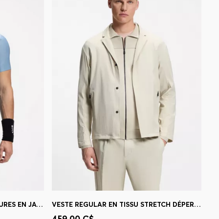
ACTIVE T-SHIRT SLIM FIT À RAYURES EN JACQUARD AVEC LOGO IMPRIMÉ
VESTE REGULAR EN TISSU STRETCH DÉPERLANT
 votre
Achat rapide
(Sélectionnez votre
459,00 C$