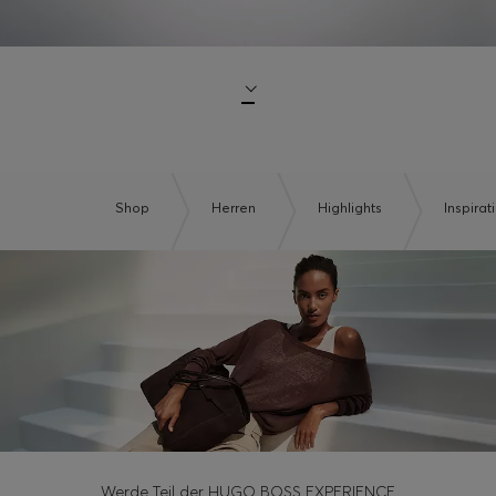
Shop
Herren
Highlights
Inspirat
Werde Teil der HUGO BOSS EXPERIENCE