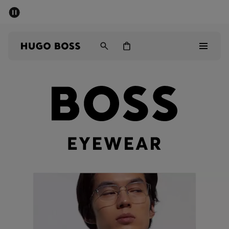
SOMMER-SALE
Kostenloser Versand ab CHF 99
Herren
Damen
Kinder
Herren
Damen
Kinder
Geschenke
Entdecken
Sale