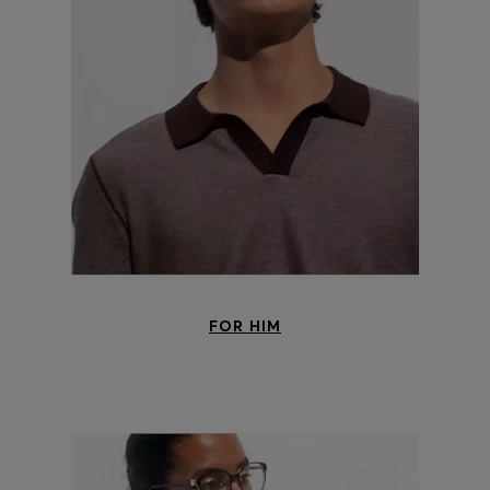
Login / Jetzt registrieren
Favorit (
Artikel)
FAQ & Hilfe
Store Locator
Sprache (
CH CHF
)
FOR HIM