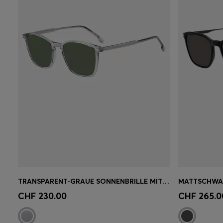
TRANSPARENT-GRAUE SONNENBRILLE MIT LOGO AN DEN BÜGELN
Schnelleinkauf
(Wähle deine
Schnell
CHF 230.00
CHF 265.0
Grösse)
Grösse)