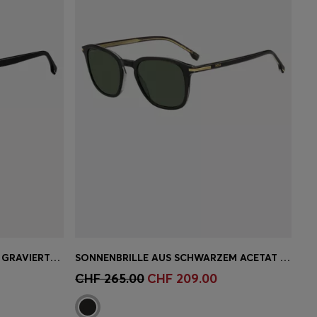
SCHWARZE SONNENBRILLE MIT GRAVIERTER LOGO-PLAKETTE
SONNENBRILLE AUS SCHWARZEM ACETAT MIT GOLDFARBENEN DETAILS
ne
Schnelleinkauf
(Wähle deine
CHF 265.00
CHF 209.00
Grösse)