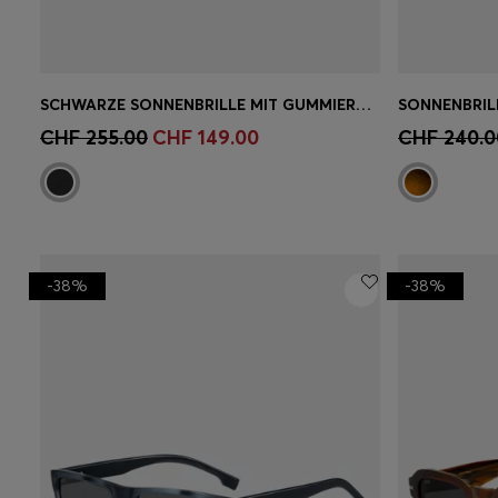
SCHWARZE SONNENBRILLE MIT GUMMIERTEN BÜGELN
Schnelleinkauf
(Wähle deine
Schnell
CHF 255.00
CHF 149.00
CHF 240.0
Grösse)
Grösse)
-38%
-38%