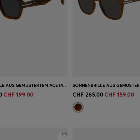
SONNENBRILLE AUS GEMUSTERTEM ACETAT MIT SILBERFARBENEN DETAILS
einkauf
(Wähle deine
Schnelleinkauf
(Wähle dei
0
CHF 199.00
CHF 265.00
CHF 159.00
Grösse)