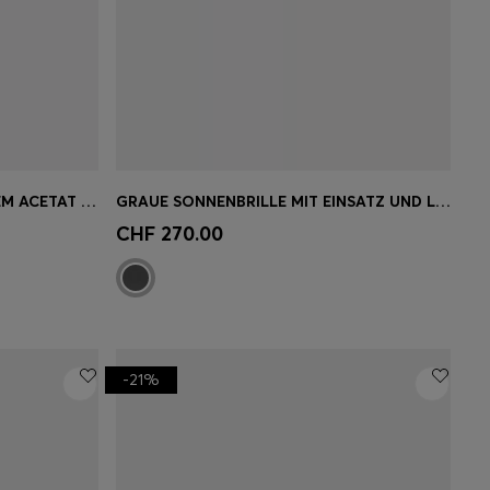
SONNENBRILLE AUS SCHWARZEM ACETAT MIT STREIFEN-BÜGELN
GRAUE SONNENBRILLE MIT EINSATZ UND LOGO AN DEN BÜGELN
ne
Schnelleinkauf
(Wähle deine
CHF 270.00
Grösse)
-21%