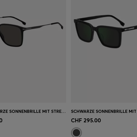
MATTSCHWARZE SONNENBRILLE MIT STREIFEN-DETAIL
einkauf
(Wähle deine
Schnelleinkauf
(Wähle dei
0
CHF 295.00
Grösse)