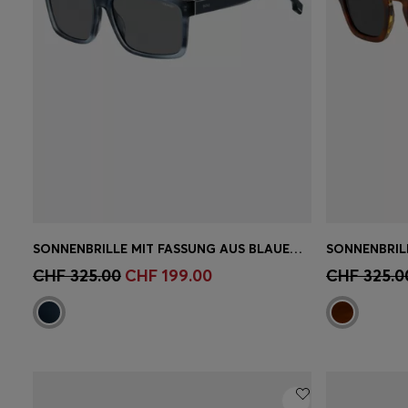
SONNENBRILLE MIT FASSUNG AUS BLAUEM, GEMUSTERTEM ACETAT
Schnelleinkauf
(Wähle deine
Schnell
CHF 325.00
CHF 199.00
CHF 325.0
Grösse)
Grösse)