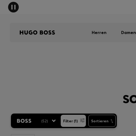
Herren
Damen
S
(
52
)
Filter (1)
Sortieren