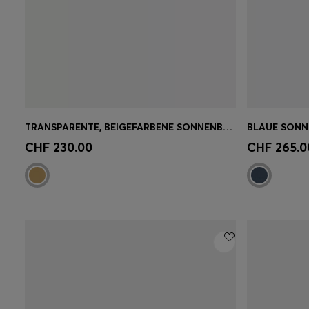
TRANSPARENTE, BEIGEFARBENE SONNENBRILLE MIT GRAUEN GLÄSERN
Schnelleinkauf
(Wähle deine
Schnell
CHF 230.00
CHF 265.0
Grösse)
Grösse)