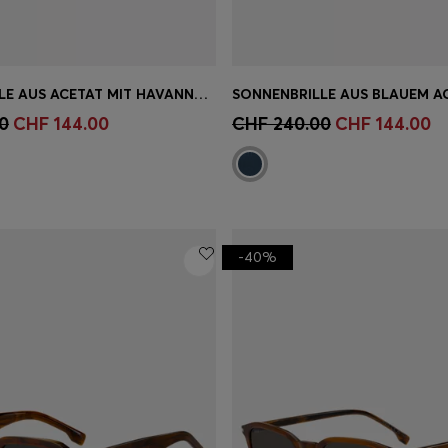
SONNENBRILLE AUS ACETAT MIT HAVANNA-MUSTER UND GUMMIBÜGELN
einkauf
(Wähle deine
Schnelleinkauf
(Wähle dei
0
CHF 144.00
CHF 240.00
CHF 144.00
Grösse)
-40%