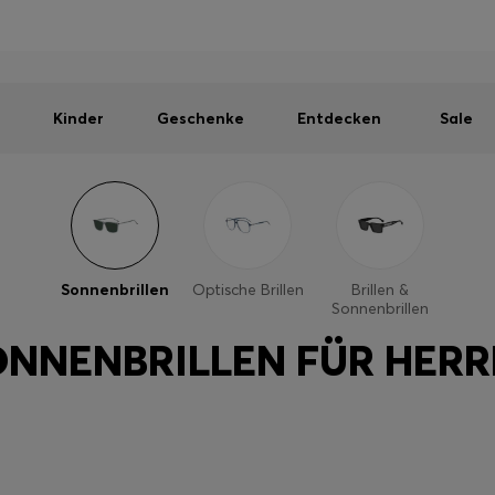
Herren
Damen
Kinder
SOMMER-SALE
Kostenloser Versand ab CHF 99
|
Kostenlose Retoure
Kinder
Geschenke
Entdecken
Sale
Sonnenbrillen
Optische Brillen
Brillen &
Sonnenbrillen
ONNENBRILLEN FÜR HERR