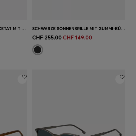
SONNENBRILLE AUS BLAUEM ACETAT MIT GUMMIBÜGELN
SCHWARZE SONNENBRILLE MIT GUMMI-BÜGELN
ne
Schnelleinkauf
(Wähle deine
CHF 255.00
CHF 149.00
Grösse)