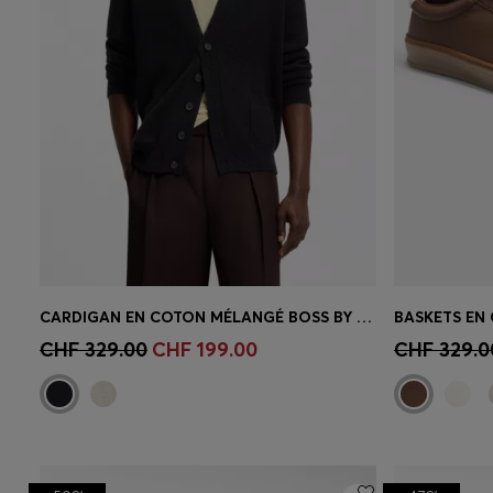
CARDIGAN EN COTON MÉLANGÉ BOSS BY BECKHAM
Achat rapide
(Sélectionnez votre
Achat r
CHF 329.00
CHF 199.00
CHF 329.0
taille)
taille)