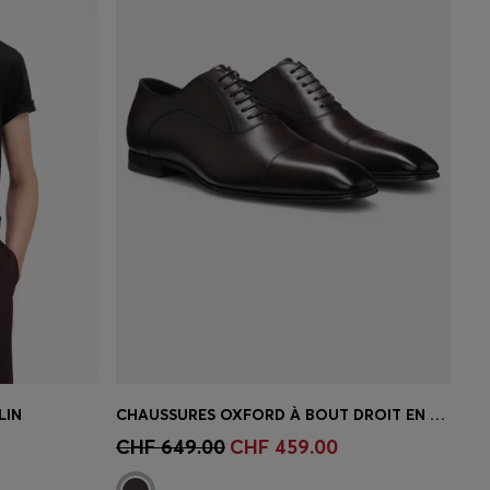
LIN
CHAUSSURES OXFORD À BOUT DROIT EN CUIR BOSS BY BECKHAM
 votre
Achat rapide
(Sélectionnez votre
CHF 649.00
CHF 459.00
taille)