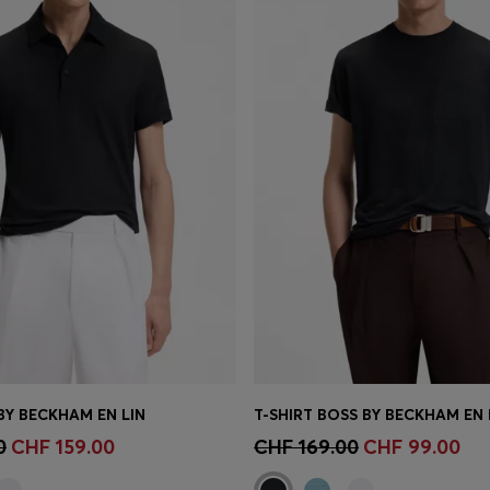
BY BECKHAM EN LIN
T-SHIRT BOSS BY BECKHAM EN 
apide
(Sélectionnez votre
Achat rapide
(Sélectionnez
0
CHF 159.00
CHF 169.00
CHF 99.00
taille)