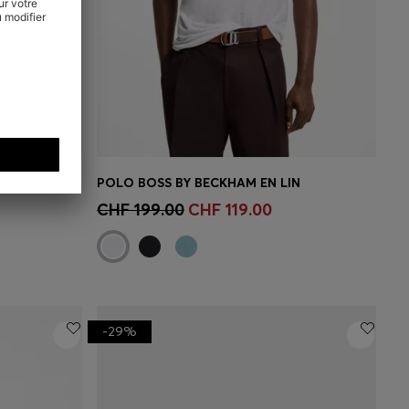
VESTE SLIM BOSS BY BECKHAM À MICRO-MOTIF
POLO BOSS BY BECKHAM EN LIN
 votre
Achat rapide
(Sélectionnez votre
CHF 199.00
CHF 119.00
taille)
-29%