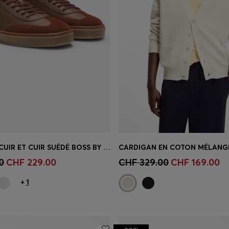
BASKETS EN CUIR ET CUIR SUÉDÉ BOSS BY BECKHAM
apide
(Sélectionnez votre
Achat rapide
(Sélectionnez
0
CHF 229.00
CHF 329.00
CHF 169.00
taille)
+
1