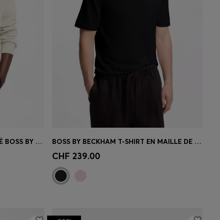
CARDIGAN EN COTON MÉLANGÉ BOSS BY BECKHAM
BOSS BY BECKHAM T-SHIRT EN MAILLE DE LAINE VIERGE
 votre
Achat rapide
(Sélectionnez votre
CHF 239.00
taille)