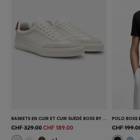
BASKETS EN CUIR ET CUIR SUÉDÉ BOSS BY BECKHAM
POLO BOSS 
Achat rapide
(Sélectionnez votre
Achat r
CHF 329.00
CHF 189.00
CHF 199.0
taille)
taille)
+
1