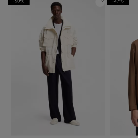
-50%
-47%