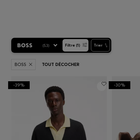
(
53
)
Filtre (1)
Trier
BOSS
TOUT DÉCOCHER
-39%
-30%