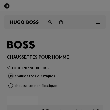
SOLDES D’ÉTÉ
Livraison offerte dès CHF 99
Homme
Femme
Enfant
Homme
Femme
CHAUSSETTES POUR HOMME
Enfant
SÉLECTIONNEZ VOTRE COUPE:
chaussettes élastiques
Cadeaux
chaussettes non élastiques
Découvrez
Soldes