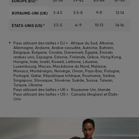
35-38
39-42
43-46
47-50
EUROPE (EU) *
3-4.5
5.5-8
9-11
12-14
ROYAUME-UNI (UK) *
Connexion / Inscription
3.5-5
6-9
10-13
14-16
ÉTATS-UNIS (US) *
Favoris (
Articles)
*
Pays utilisant des tailles « EU » : Afrique du Sud, Albanie,
Allemagne, Andorre, Arabie saoudite, Autriche, Bahreïn,
FAQ et aide
Belgique, Bulgarie, Croatie, Danemark, Égypte, Émirats
arabes unis, Espagne, Estonie, Finlande, Grèce, Hong Kong,
Magasins
Hongrie, Inde, Israël, Koweït, Lettonie, Lituanie,
Luxembourg, Macao, Macédoine du Nord, Malaisie,
Langue (
CH CHF
)
Monaco, Monténégro, Norvège, Oman, Pays-Bas, Pologne,
Portugal, Qatar, République tchèque, Roumanie, Serbie,
Singapour, Slovaquie, Slovénie, Suède, Suisse, Taïwan,
Turquie, Ukraine
Pays utilisant des tailles « UK » : Royaume-Uni, Irlande
Pays utilisant des tailles « US » : Canada (Anglais) et États-
Unis