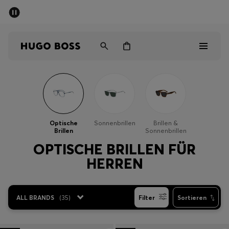
SOMMER-SALE
Kostenloser Versand ab 99 €
Herren
Damen
Kinder
Herren
Damen
Optische
Sonnenbrillen
Brillen &
Brillen
Sonnenbrillen
Kinder
OPTISCHE BRILLEN FÜR
HERREN
Geschenke
Entdecken
ALL BRANDS
(
35
)
Filter
Sortieren
Sale