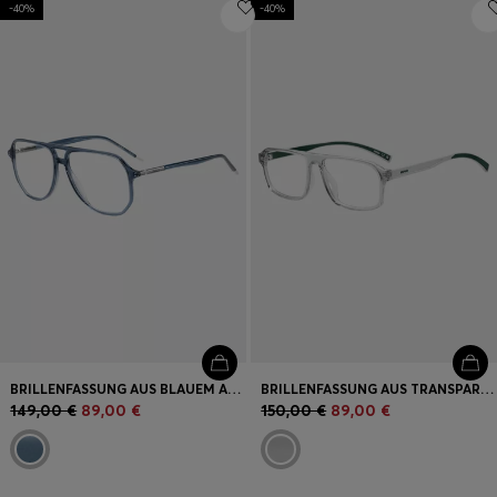
-40%
-40%
Login / Jetzt registrieren
Favorit (
Artikel)
FAQ & Hilfe
Store Locator
Sprache (
DE €
)
BRILLENFASSUNG AUS BLAUEM ACETAT MIT RÖHRENFÖRMIGEN BÜGELN
BRILLENFASSUNG AUS TRANSPARENTEM ACETAT MIT GRÜNEN DETAILS
149,00 €
89,00 €
150,00 €
89,00 €