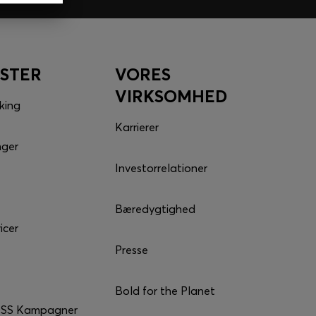
ESTER
VORES
VIRKSOMHED
king
Karrierer
nger
Investorrelationer
Bæredygtighed
icer
Presse
Bold for the Planet
SS Kampagner