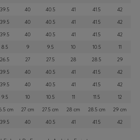
39.5
40
40.5
41
41.5
42
39.5
40
40.5
41
41.5
42
39.5
40
40.5
41
41.5
42
8.5
9
9.5
10
10.5
11
26.5
27
27.5
28
28.5
29
39.5
40
40.5
41
41.5
42
39.5
40
40.5
41
41.5
42
9.5
10
10.5
11
11.5
12
6.5 cm
27 cm
27.5 cm
28 cm
28.5 cm
29 cm
39.5
40
40.5
41
41.5
42