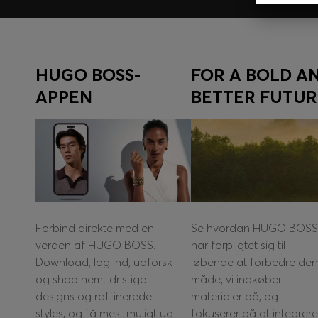
HUGO BOSS-
FOR A BOLD A
APPEN
BETTER FUTUR
Forbind direkte med en
Se hvordan HUGO BOSS
verden af HUGO BOSS.
har forpligtet sig til
Download, log ind, udforsk
løbende at forbedre den
og shop nemt dristige
måde, vi indkøber
designs og raffinerede
materialer på, og
styles, og få mest muligt ud
fokuserer på at integrere