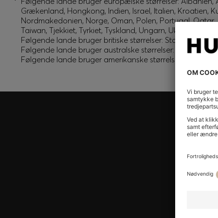
*
Følgende lande bruger europæiske størrelser: Albanien, 
Grækenland, Hongkong, Indien, Israel, Italien, Kroatien
Nordmakedonien, Norge, Oman, Polen, Portugal, Qatar, Ru
Taiwan, Tjekkiet, Tyrkiet, Tyskland, Ungarn, Ukraine, Østri
Følgende lande bruger britiske størrelser: Storbritannien, 
Følgende lande bruger australske størrelser: Australien,
Følgende lande bruger amerikanske størrelser: Canada 
Tilmeld dig HUGO BOSS EXPERIENCE
Tilmeld dig for at få adgang til eksklusive tilbud og fo
Log ind/tilmeld dig