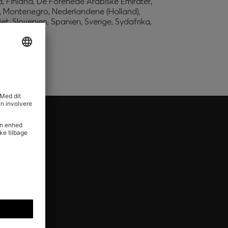
d, Finland, De Forenede Arabiske Emirater,
o, Montenegro, Nederlandene (Holland),
, Slovenien, Spanien, Sverige, Sydafrika,