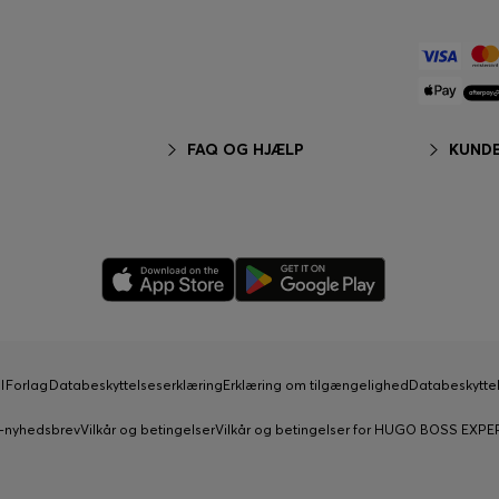
FAQ OG HJÆLP
KUNDE
l
Forlag
Databeskyttelseserklæring
Erklæring om tilgængelighed
Databeskytte
S-nyhedsbrev
Vilkår og betingelser
Vilkår og betingelser for HUGO BOSS EXP