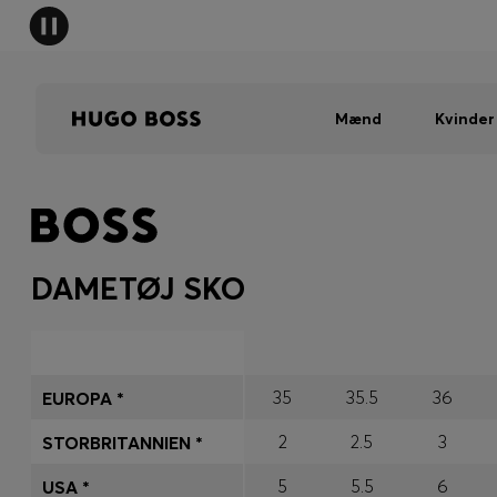
Mænd
Kvinder
DAMETØJ SKO
35
35.5
36
EUROPA *
2
2.5
3
STORBRITANNIEN *
5
5.5
6
USA *