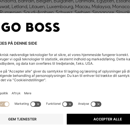
Andorra, Bahrain, Belgien, Bulgarien, Danmark, Egypten, Estlan
, Kuwait, Letland, Litauen, Luxembourg, Macau, Malaysia, Monac
mænien, Saudi-Arabien, Schweiz, Serbien, Singapore, Slovakiet
g
Irland
 New Zealand.
(Engelsk) og USA
rdele for medlemmer.