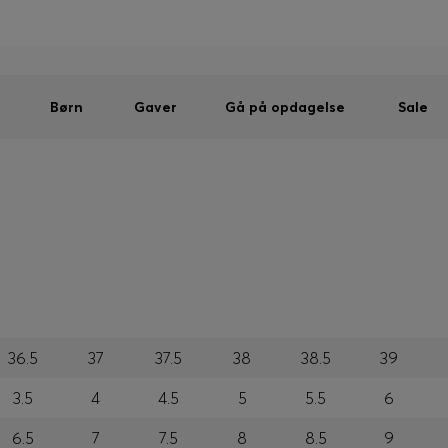
Mænd
Kvinder
Børn
SUMMER SALE
Sendes gratis ved køb over kr 699,00
|
Gratis returnering
Børn
Gaver
Gå på opdagelse
Sale
36.5
37
37.5
38
38.5
39
3.5
4
4.5
5
5.5
6
6.5
7
7.5
8
8.5
9