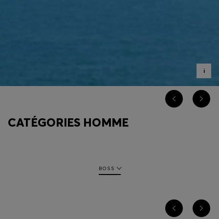
Connexion / Inscription
Favoris (
Articles)
i
FAQ et aide
Magasins
Langue (
FR €
)
CATÉGORIES HOMME
BOSS