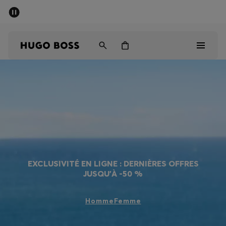
Dernières offres
Livraison offerte dès 79 €
Homme
Femme
Enfant
Dernières offres
Homme
Femme
Enfant
EXCLUSIVITÉ EN LIGNE : DERNIÈRES OFFRES
JUSQU’À -50 %
Cadeaux
Homme
Femme
Découvrez