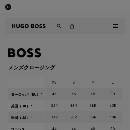
パブリックセール - 最大40%OFF
メンズ
ウィメンズ
キッズ
パブリックセール
メンズ
メンズクロージング
ウィメンズ
XS
S
M
L
キッズ
44
46
48
50
ヨーロッパ（EU） *
34R
36R
38R
40R
ギフト
英国（UK） *
34R
36R
38R
40R
米国（US） *
詳細を見る
44
46
48
50
フランス