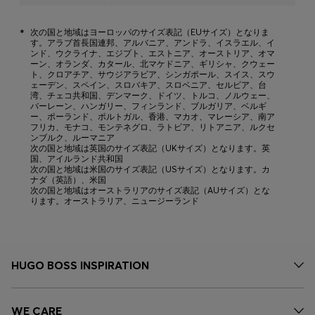
*
次の国と地域はヨーロッパのサイズ表記（EUサイズ）となりま
す。アラブ首長国連邦、アルバニア、アンドラ、イスラエル、イ
ンド、ウクライナ、エジプト、エストニア、オーストリア、オマ
ーン、オランダ、カタール、北マケドニア、ギリシャ、クウェー
ト、クロアチア、サウジアラビア、シンガポール、スイス、スウ
ェーデン、スペイン、スロバキア、スロベニア、セルビア、台
湾、チェコ共和国、デンマーク、ドイツ、トルコ、ノルウェー、
バーレーン、ハンガリー、フィンランド、ブルガリア、ベルギ
ー、ポーランド、ポルトガル、香港、マカオ、マレーシア、南ア
フリカ、モナコ、モンテネグロ、ラトビア、リトアニア、ルクセ
ンブルク、ルーマニア
次の国と地域は英国のサイズ表記（UKサイズ）となります。英
国、アイルランド共和国
次の国と地域は米国のサイズ表記（USサイズ）となります。カ
ナダ（英語）、米国
次の国と地域はオーストラリアのサイズ表記（AUサイズ）とな
ります。オーストラリア、ニュージーランド
HUGO BOSS INSPIRATION
WE CARE