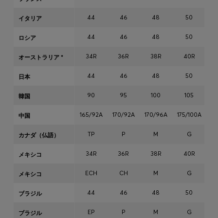
44
46
48
50
イタリア
お気に入り (
アイテム)
44
46
48
50
ロシア
34R
36R
38R
40R
オーストラリア *
お問い合わせ＆サービス
44
46
48
50
日本
店舗検索
言語 (
JP ¥
)
90
95
100
105
韓国
165/92A
170/92A
170/96A
175/100A
17
中国
TP
P
M
G
カナダ（仏語）
34R
36R
38R
40R
メキシコ
ECH
CH
M
G
メキシコ
44
46
48
50
ブラジル
EP
P
M
G
ブラジル