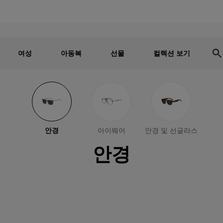
남성
여성
어린이
세일 - 최대 30% 할인
여성
아동복
선물
컬렉션 보기
안경
아이웨어
안경 및 선글라스
안경