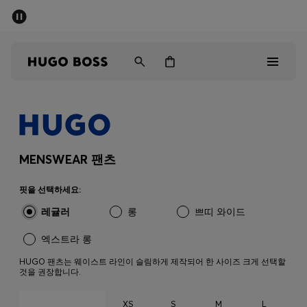
세일 - 최대 40% 할인
남성
여성
어린이
Sale
남성
MENSWEAR 팬츠
여성
핏을 선택하세요:
레귤러
롱
쁘띠 와이드
아동복
엑스트라 롱
선물
HUGO 팬츠는 웨이스트 라인이 슬림하게 제작되어 한 사이즈 크게 선택할
것을 권장합니다.
컬렉션 보기
XS
S
M
L