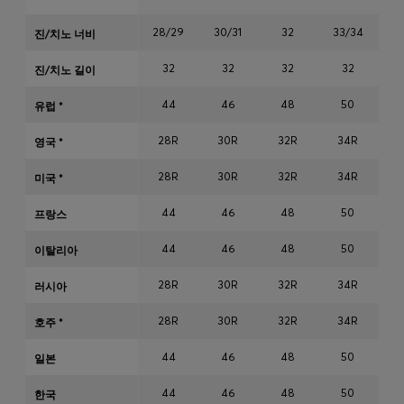
28/29
30/31
32
33/34
3
진/치노 너비
인기 제품 (
품목)
32
32
32
32
진/치노 길이
44
46
48
50
유럽 *
문의 및 서비스
28R
30R
32R
34R
3
영국 *
매장 위치
언어 (
KR ₩
)
28R
30R
32R
34R
3
미국 *
44
46
48
50
프랑스
44
46
48
50
이탈리아
28R
30R
32R
34R
3
러시아
28R
30R
32R
34R
3
호주 *
44
46
48
50
일본
44
46
48
50
한국