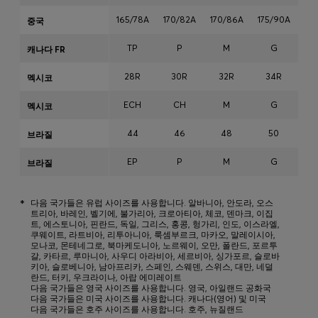
165/78A
170/82A
170/86A
175/90A
17
중국
TP
P
M
G
캐나다 FR
28R
30R
32R
34R
3
멕시코
ECH
CH
M
G
멕시코
44
46
48
50
브라질
EP
P
M
G
브라질
*
다음 국가들은 유럽 사이즈를 사용합니다. 알바니아, 안도라, 오스
트리아, 바레인, 벨기에, 불가리아, 크로아티아, 체코, 덴마크, 이집
트, 에스토니아, 핀란드, 독일, 그리스, 홍콩, 헝가리, 인도, 이스라엘,
쿠웨이트, 라트비아, 리투아니아, 룩셈부르크, 마카오, 말레이시아,
모나코, 몬테네그로, 북마케도니아, 노르웨이, 오만, 폴란드, 포르투
갈, 카타르, 루마니아, 사우디 아라비아, 세르비아, 싱가포르, 슬로바
키아, 슬로베니아, 남아프리카, 스페인, 스웨덴, 스위스, 대만, 네덜
란드, 터키, 우크라이나, 아랍 에미레이트
다음 국가들은 영국 사이즈를 사용합니다. 영국, 아일랜드 공화국
다음 국가들은 미국 사이즈를 사용합니다. 캐나다(영어) 및 미국
다음 국가들은 호주 사이즈를 사용합니다. 호주, 뉴질랜드