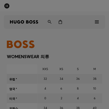
세일 - 최대 40% 할인
남성
여성
어린이
Sale
남성
WOMENSWEAR 의류
여성
XXS
XS
S
M
아동복
32
34
36
38
유럽 *
4
6
8
10
선물
영국 *
0
2
4
6
미국 *
컬렉션 보기
34
36
38
40
프랑스