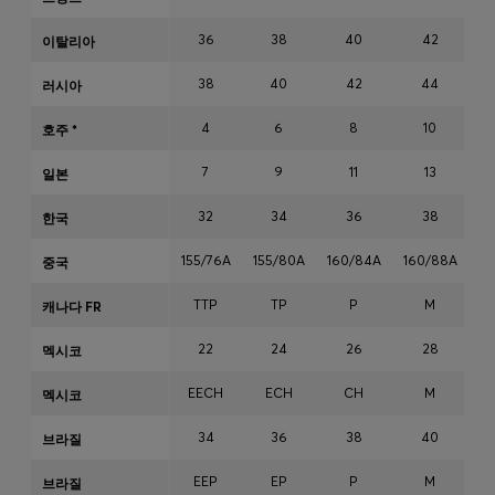
36
38
40
42
이탈리아
인기 제품 (
품목)
38
40
42
44
러시아
4
6
8
10
호주 *
문의 및 서비스
7
9
11
13
일본
매장 위치
언어 (
KR ₩
)
32
34
36
38
한국
155/76A
155/80A
160/84A
160/88A
16
중국
TTP
TP
P
M
캐나다 FR
22
24
26
28
멕시코
EECH
ECH
CH
M
멕시코
34
36
38
40
브라질
EEP
EP
P
M
브라질