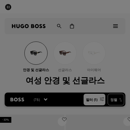
세일 - 최대 40% 할인
남성
여성
어린이
Sale
남성
안경 및 선글라스
선글라스
아이웨어
여성
여성 안경 및 선글라스
아동복
(
78
)
필터 (1)
정렬
선물
-30%
컬렉션 보기