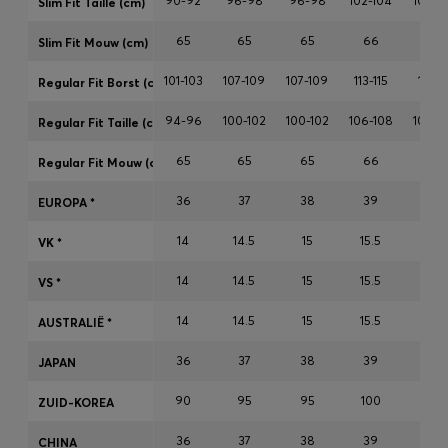
90-92
96-98
96-98
102-104
102-1
Slim Fit Taille (cm)
65
65
65
66
66
Slim Fit Mouw (cm)
Inloggen / Registreren
101-103
107-109
107-109
113-115
113-11
Regular Fit Borst (cm)
Favoriet (
Artikelen)
94-96
100-102
100-102
106-108
106-1
Regular Fit Taille (cm)
FAQ & help en contact
65
65
65
66
66
Regular Fit Mouw (cm)
Winkelzoeker
36
37
38
39
40
EUROPA *
Taal (
NL €
)
14
14.5
15
15.5
15.7
VK *
14
14.5
15
15.5
15.7
VS *
14
14.5
15
15.5
15.7
AUSTRALIЁ *
36
37
38
39
40
JAPAN
90
95
95
100
100
ZUID-KOREA
36
37
38
39
40
CHINA