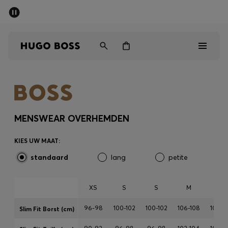
SALE
Gratis verzending vanaf € 79
Heren
Dames
Kinderen
Heren
Dames
MENSWEAR OVERHEMDEN
Kinderen
KIES UW MAAT:
standaard
lang
petite
Cadeaus
Bekijk
XS
S
S
M
M
96-98
100-102
100-102
106-108
106-1
Slim Fit Borst (cm)
Sale