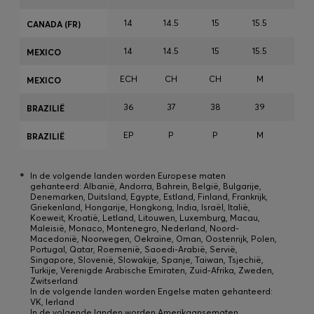
14
14.5
15
15.5
15.7
CANADA (FR)
14
14.5
15
15.5
15.7
MEXICO
ECH
CH
CH
M
M
MEXICO
36
37
38
39
40
BRAZILIЁ
EP
P
P
M
M
BRAZILIЁ
*
In de volgende landen worden Europese maten
gehanteerd: Albanië, Andorra, Bahrein, België, Bulgarije,
Denemarken, Duitsland, Egypte, Estland, Finland, Frankrijk,
Griekenland, Hongarije, Hongkong, India, Israël, Italië,
Koeweit, Kroatië, Letland, Litouwen, Luxemburg, Macau,
Maleisië, Monaco, Montenegro, Nederland, Noord-
Macedonië, Noorwegen, Oekraïne, Oman, Oostenrijk, Polen,
Portugal, Qatar, Roemenië, Saoedi-Arabië, Servië,
Singapore, Slovenië, Slowakije, Spanje, Taiwan, Tsjechië,
Turkije, Verenigde Arabische Emiraten, Zuid-Afrika, Zweden,
Zwitserland
In de volgende landen worden Engelse maten gehanteerd:
VK, Ierland
In de volgende landen worden Amerikaansematen