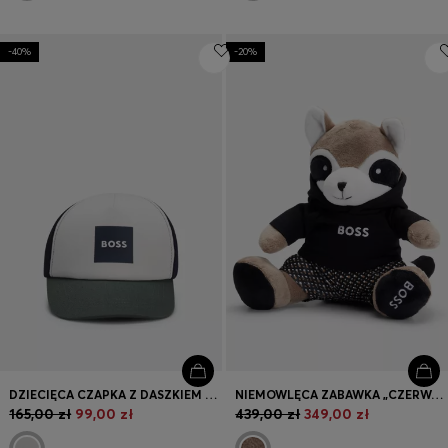
-40%
-20%
DZIECIĘCA CZAPKA Z DASZKIEM Z BAWEŁNIANEGO DIAGONALU Z SIATECZKOWYM TYŁEM
NIEMOWLĘCA ZABAWKA „CZERWONA PANDA” ZE SZTUCZNEGO FUTRA
165,00 zł
99,00 zł
439,00 zł
349,00 zł