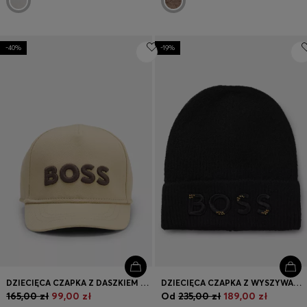
-40%
-19%
DZIECIĘCA CZAPKA Z DASZKIEM Z BAWEŁNIANEGO DIAGONALU Z WYSZYWANYM LOGO
DZIECIĘCA CZAPKA Z WYSZYWANYM LOGO Z ĆWIEKAMI
165,00 zł
99,00 zł
Od
235,00 zł
189,00 zł