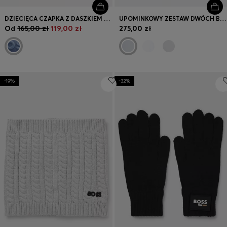
DZIECIĘCA CZAPKA Z DASZKIEM Z BAWEŁNIANEGO DIAGONALU Z WYSZYWANYM LOGO
UPOMINKOWY ZESTAW DWÓCH BUTELEK NIEMOWLĘCYCH BEZ BPA
Od
165,00 zł
119,00 zł
275,00 zł
-19%
-32%