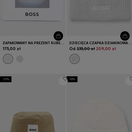
ZAPAKOWANY NA PREZENT KUBECZEK NIEMOWLĘCY Z RĄCZKAMI OZDOBIONY LOGO
DZIECIĘCA CZAPKA DZIANINOWA O WARKOCZOWEJ STRUKTURZE Z WYSZYWANYM LOGO
175,00 zł
Od
235,00 zł
209,00 zł
-37%
-19%