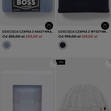
DZIECIĘCA CZAPKA Z NASZYWKĄ Z LOGO I PODSZEWKĄ ZE SZTUCZNEGO FUTERKA
DZIECIĘCA CZAPKA Z WYSZYWANYM LOGO
Od
250,00 zł
209,00 zł
Od
190,00 zł
149,00 zł
-19%