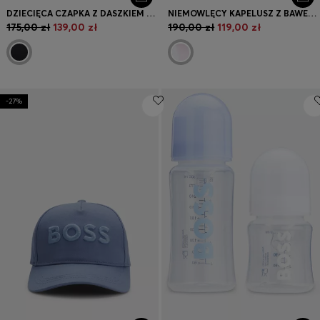
DZIECIĘCA CZAPKA Z DASZKIEM Z BAWEŁNIANEGO DIAGONALU Z GUMOWYM NADRUKIEM LOGO
NIEMOWLĘCY KAPELUSZ Z BAWEŁNIANEGO DŻERSEJU W PASKI
175,00 zł
139,00 zł
190,00 zł
119,00 zł
-27%