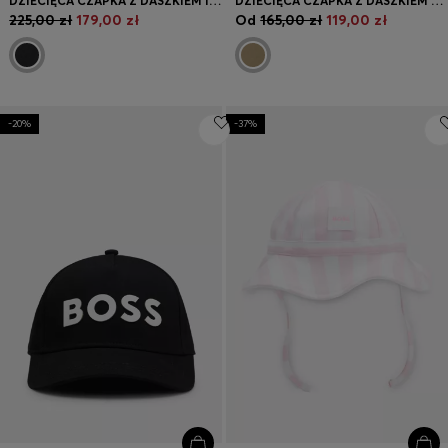
DZIECIĘCA CZAPKA Z DASZKIEM I WYSZYWANYM LOGO Z TYŁU
DZIECIĘCA CZAPKA Z DASZKIEM Z DIAGONALU Z NADRUKOWANYM LOGO
225,00 zł
179,00 zł
Od
165,00 zł
119,00 zł
-20%
-37%