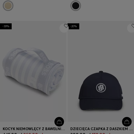
-39%
-20%
KOCYK NIEMOWLĘCY Z BAWEŁNIANEGO AKSAMITU Z PASKIEM DO PRZENOSZENIA
DZIECIĘCA CZAPKA Z DASZKIEM Z WYSZYWANYM MONOGRAMEM DOUBLE B