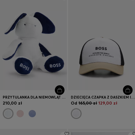
Zaloguj się / Zarejestruj się
Ulubione (
Artykuły)
Kontakt i Obsługa klienta
Wyszukiwarka sklepów
Język (
PL zł
)
PRZYTULANKA DLA NIEMOWLĄT ZE SZTUCZNEGO FUTERKA OZDOBIONA WYSZYWANYMI LOGO
DZIECIĘCA CZAPKA Z DASZKIEM I LOGO Z BAWEŁNY I SIATECZKI
210,00 zł
Od
165,00 zł
129,00 zł