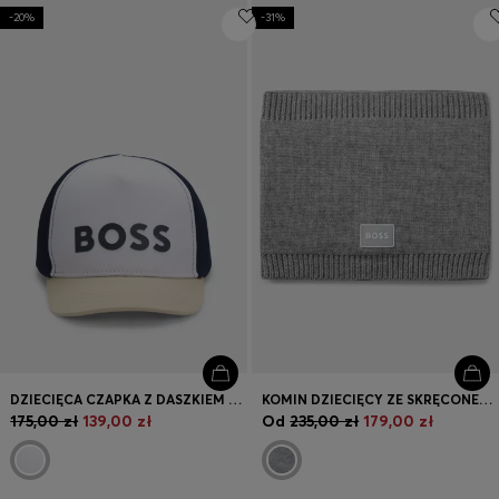
-20%
-31%
DZIECIĘCA CZAPKA Z DASZKIEM Z BLOKAMI KOLORYSTYCZNYMI I NADRUKOWANYM LOGO
KOMIN DZIECIĘCY ZE SKRĘCONEJ DZIANINY Z NASZYWKĄ Z LOGO
175,00 zł
139,00 zł
Od
235,00 zł
179,00 zł