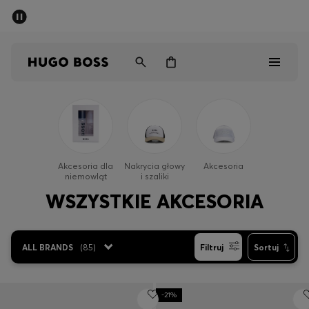
SUMMER SALE
Mężczyźni
Kobiety
Dzieci
Mężczyźni
Kobiety
Akcesoria dla
Nakrycia głowy
Akcesoria
niemowląt
i szaliki
Dzieci
WSZYSTKIE AKCESORIA
Prezenty
ALL BRANDS
(
85
)
Filtruj
Sortuj
Odkryj
Sale
-21%