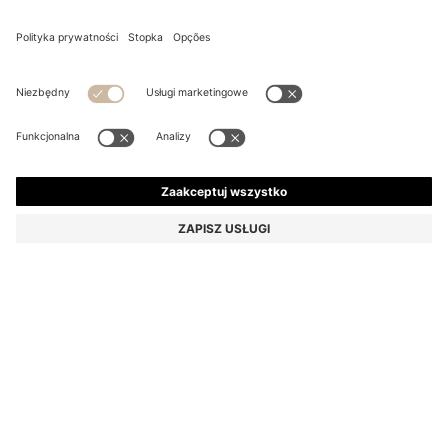
BAWEŁNIANY RĘCZNIK DO RĄK Z WYSZYWANYM
LOGO
162,00 zł
129,00 zł
Całkowita cena produktu
-20%
Kolor:
Beżowy
+
5
ROZMIAR ONESI