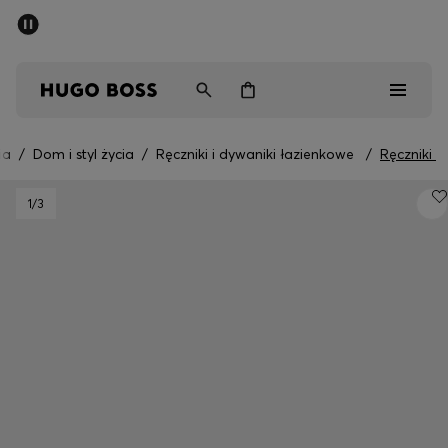
SUMMER SALE
Mężczyźni
Kobiety
Dzieci
ia
/
Dom i styl życia
/
Ręczniki i dywaniki łazienkowe
/
Ręczniki
Mężczyźni
1
/3
Kobiety
Dzieci
Prezenty
Odkryj
Sale