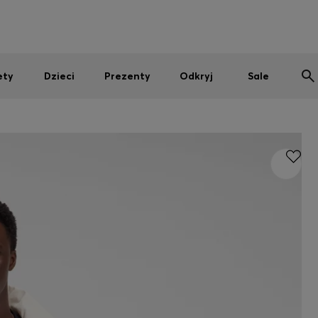
Mężczyźni
Kobiety
Dzieci
SUMMER SALE
ety
Dzieci
Prezenty
Odkryj
Sale