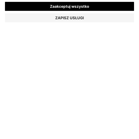
DWUCZĘŚCIOWY GARNITUR O WĄSKIM KROJU
WYKONANY Z MATERIAŁU Z MIKROWZOREM
2.199,00 zł
1.849,00 zł
Całkowita cena produktu
-15%
Wąski krój
Kolor:
Fioletowy
+
1
ROZMIAR
DODAJ DO KOSZYKA
SZCZEGÓŁY
Ten dwuczęściowy garnitur z linii BOSS Menswear pozwoli Ci