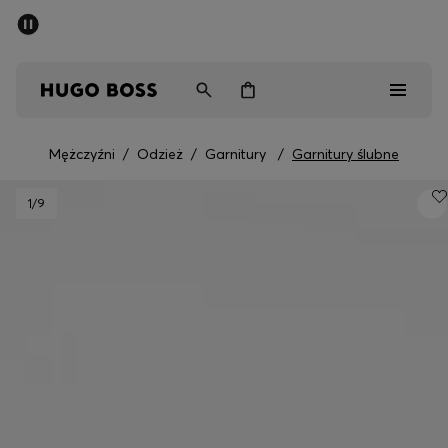
SUMMER SALE
Mężczyźni
Kobiety
Dzieci
Mężczyźni
/
Odzież
/
Garnitury
/
Garnitury ślubne
Mężczyźni
1
/9
Kobiety
Dzieci
Prezenty
Odkryj
Sale