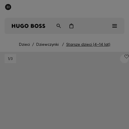
SUMMER SALE
Mężczyźni
Kobiety
Dzieci
Dzieci
/
Dziewczynki
/
Starsze dzieci (4–14 lat)
Mężczyźni
1
/3
Kobiety
Dzieci
Prezenty
Odkryj
Sale