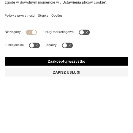
DZIECIĘCA KURTKA Z KAPTUREM I ELASTYCZNYM
DOŁEM
Od
700,00 zł
399,00 zł
Całkowita cena produktu
-43%
Kolor:
Czarny
ROZMIAR