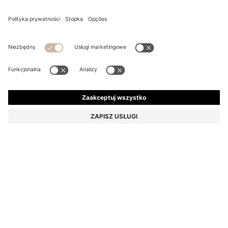
DZIECIĘCA SUKIENKA POLO Z PIKI Z BAWEŁNY
W PASKI
Od
490,00 zł
299,00 zł
Całkowita cena produktu
-44%
Kolor:
Biały
ROZMIAR