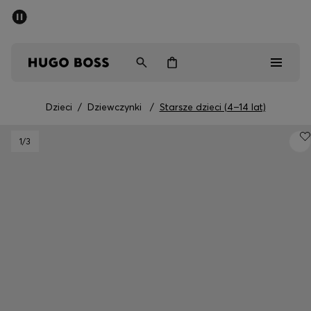
SUMMER SALE
Mężczyźni
Kobiety
Dzieci
Dzieci
/
Dziewczynki
/
Starsze dzieci (4–14 lat)
Mężczyźni
1
/3
Kobiety
Dzieci
Prezenty
Odkryj
Sale