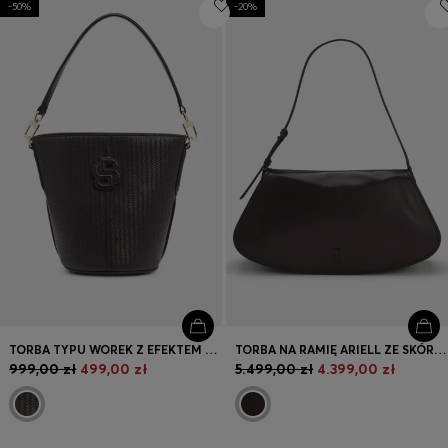
-50%
-20%
Zaloguj się / Zarejestruj się
Ulubione (
Artykuły)
Kontakt i Obsługa klienta
Wyszukiwarka sklepów
Język (
PL zł
)
TORBA TYPU WOREK Z EFEKTEM TKANEGO MATERIAŁU I MONOGRAMEM DOUBLE B
TORBA NA RAMIĘ ARIELL ZE SKÓRY Z REGULOWANYM PASKIEM
999,00 zł
499,00 zł
5.499,00 zł
4.399,00 zł