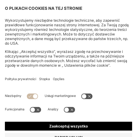
KOSZULA O REGULARNYM KROJU Z ŁATWEJ
W PRASOWANIU BAWEŁNIANEJ POPELINY ZE