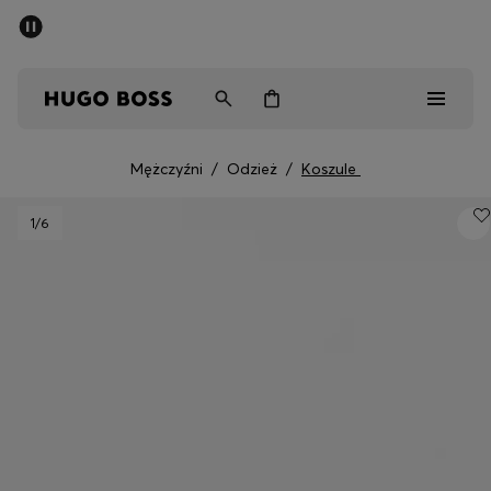
SUMMER SALE
Mężczyźni
Kobiety
Dzieci
Mężczyźni
/
Odzież
/
Koszule
Mężczyźni
1
/6
Kobiety
Dzieci
Prezenty
Odkryj
Sale