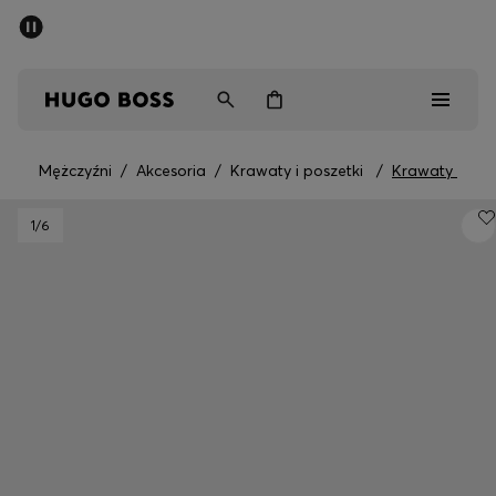
SUMMER SALE
Mężczyźni
Kobiety
Dzieci
Mężczyźni
/
Akcesoria
/
Krawaty i poszetki
/
Krawaty
Mężczyźni
1
/6
Kobiety
Dzieci
Prezenty
Odkryj
Sale