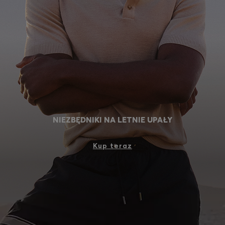
Zaloguj się / Zarejestruj się
Ulubione (
Artykuły)
Kontakt i Obsługa klienta
Wyszukiwarka sklepów
Język (
PL zł
)
NIEZBĘDNIKI NA LETNIE UPAŁY
Kup teraz