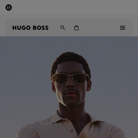
SUMMER SALE
Mężczyźni
Kobiety
Dzieci
Mężczyźni
Kobiety
Dzieci
Prezenty
Odkryj
Sale