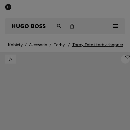
SUMMER SALE
Mężczyźni
Kobiety
Dzieci
Kobiety
/
Akcesoria
/
Torby
/
Torby Tote i torby shopper
Mężczyźni
1
/7
Kobiety
Dzieci
Prezenty
Odkryj
Sale