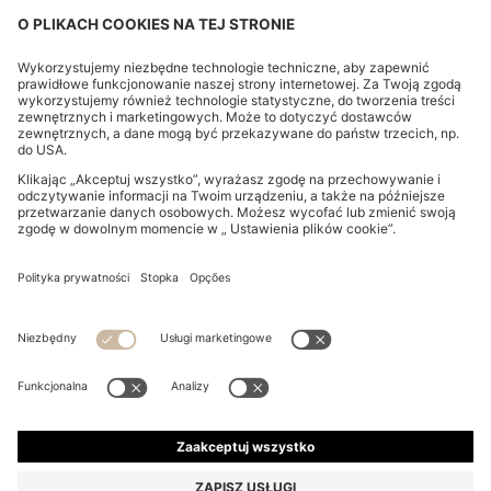
PŁÓCIENNA TORBA SHOPPER Z WYKOŃCZENIAMI ZE
SZTUCZNEJ SKÓRY