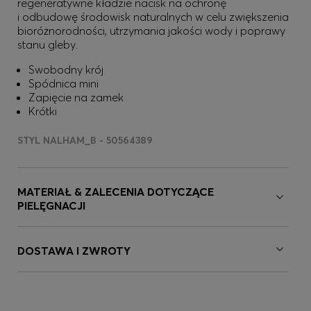
regeneratywne kładzie nacisk na ochronę
i odbudowę środowisk naturalnych w celu zwiększenia
bioróżnorodności, utrzymania jakości wody i poprawy
stanu gleby.
Swobodny krój
Spódnica mini
Zapięcie na zamek
Krótki
STYL NALHAM_B - 50564389
MATERIAŁ & ZALECENIA DOTYCZĄCE
PIELĘGNACJI
DOSTAWA I ZWROTY