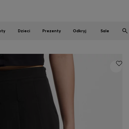
Mężczyźni
Kobiety
Dzieci
SUMMER SALE
ety
Dzieci
Prezenty
Odkryj
Sale