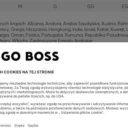
M
G
GG
E
h krajach: Albania, Andora, Arabia Saudyjska, Austria, Bahra
emcy, Grecja, Hiszpania, Hongkong, Indie, Izrael, Katar, Kuwejt
a, Oman, Polska, Portugalia, Rumunia, Republika Południowej 
 Węgry, Włochy, Zjednoczone Emiraty Arabskie
no Unido, República da Irlanda
lia, Nova Zelândia.
 (Inglês) e EUA
fert i korzyści wyłącznie