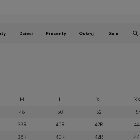
Mężczyźni
Kobiety
Dzieci
SUMMER SALE
ety
Dzieci
Prezenty
Odkryj
Sale
M
L
XL
XX
48
50
52
5
38R
40R
42R
44
38R
40R
42R
44