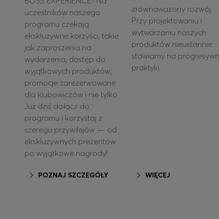
BOSS EXPERIENCE? Na
zrównawazony rozwój.
uczestników naszego
Przy projektowaniu i
programu czekają
wytwarzaniu naszych
ekskluzywne korzyści, takie
produktów nieustannie
jak zaproszenia na
stawiamy na progresyw
wydarzenia, dostęp do
praktyki.
wyjątkowych produktów,
promocje zarezerwowane
dla klubowiczów i nie tylko.
Już dziś dołącz do
programu i korzystaj z
szeregu przywilejów — od
ekskluzywnych prezentów
po wyjątkowe nagrody!
POZNAJ SZCZEGÓŁY
WIĘCEJ