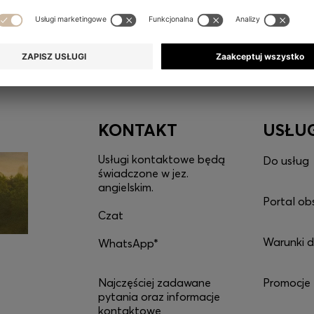
KONTAKT
USŁU
Usługi kontaktowe będą
Do usług
świadczone w jez.
angielskim.
Portal ob
Czat
Warunki 
WhatsApp*
Najczęściej zadawane
Promocje
pytania oraz informacje
kontaktowe