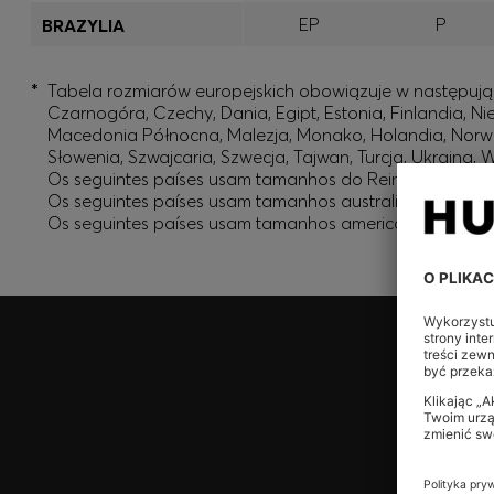
EP
P
BRAZYLIA
*
Tabela rozmiarów europejskich obowiązuje w następującyc
Czarnogóra, Czechy, Dania, Egipt, Estonia, Finlandia, Ni
Macedonia Północna, Malezja, Monako, Holandia, Norwegi
Słowenia, Szwajcaria, Szwecja, Tajwan, Turcja, Ukraina,
Os seguintes países usam tamanhos do Reino Unido: Rei
Os seguintes países usam tamanhos australianos: Austrá
Os seguintes países usam tamanhos americanos: Canadá
Dołącz do programu HUGO BOSS EXPERIENCE
Zarejestruj się, aby uzyskać dostęp do ekskluzywnych o
dla uczestników programu