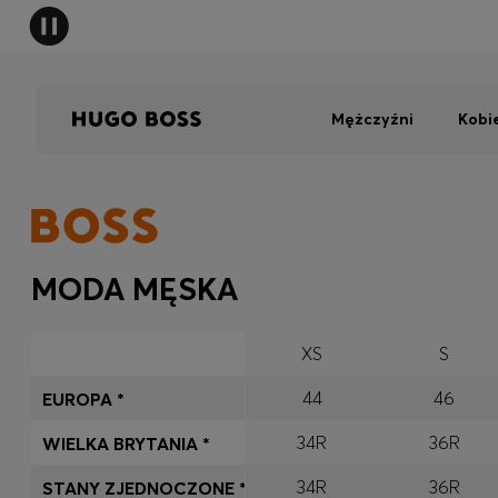
Mężczyźni
Kobi
MODA MĘSKA
XS
S
44
46
EUROPA *
34R
36R
WIELKA BRYTANIA *
34R
36R
STANY ZJEDNOCZONE *