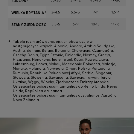
35-38
39-42
43-46
47-50
EUROPA *
3-4.5
5.5-8
9-11
12-14
WIELKA BRYTANIA *
Zaloguj się / Zarejestruj się
3.5-5
6-9
10-13
14-16
STANY ZJEDNOCZONE *
Ulubione (
Artykuły)
*
Tabela rozmiarów europejskich obowiązuje w
następujących krajach: Albania, Andora, Arabia Saudyjska,
Kontakt i Obsługa klienta
Austria, Bahrajn, Belgia, Bułgaria, Chorwacja, Czarnogóra,
Czechy, Dania, Egipt, Estonia, Finlandia, Niemcy, Grecja,
Wyszukiwarka sklepów
Hiszpania, Hongkong, Indie, Izrael, Katar, Kuwejt, Litwa,
Luksemburg, Łotwa, Makau, Macedonia Północna, Malezja,
Język (
PL zł
)
Monako, Holandia, Norwegia, Oman, Polska, Portugalia,
Rumunia, Republika Południowej Afryki, Serbia, Singapur,
Słowacja, Słowenia, Szwajcaria, Szwecja, Tajwan, Turcja,
Ukraina, Węgry, Włochy, Zjednoczone Emiraty Arabskie
Os seguintes países usam tamanhos do Reino Unido: Reino
Unido, República da Irlanda
Os seguintes países usam tamanhos australianos: Austrália,
Nova Zelândia.