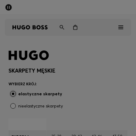
SUMMER SALE
Mężczyźni
Kobiety
Dzieci
Mężczyźni
Kobiety
SKARPETY MĘSKIE
Dzieci
WYBIERZ KRÓJ:
elastyczne skarpety
Prezenty
nieelastyczne skarpety
Odkryj
Sale