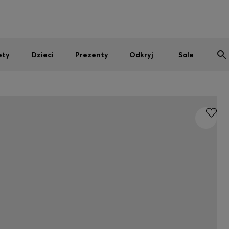
Mężczyźni
Kobiety
Dzieci
SUMMER SALE
ety
Dzieci
Prezenty
Odkryj
Sale