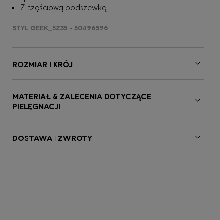
Z częściową podszewką
STYL GEEK_SZ35 - 50496596
ROZMIAR I KRÓJ
MATERIAŁ & ZALECENIA DOTYCZĄCE
PIELĘGNACJI
DOSTAWA I ZWROTY