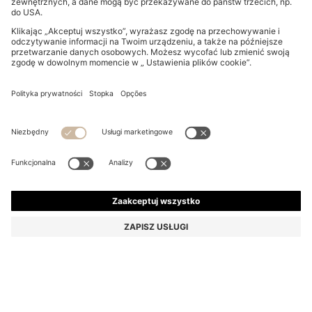
SZORTY BOSS BY BECKHAM Z BAWEŁNY FROTTÉ
899,00 zł
899,00 zł
649,00 zł
Całkowita cena produktu
POWIADOM MNIE
649,00 zł
-27%
Swobodny krój
Kolor:
Ciemnoniebieski