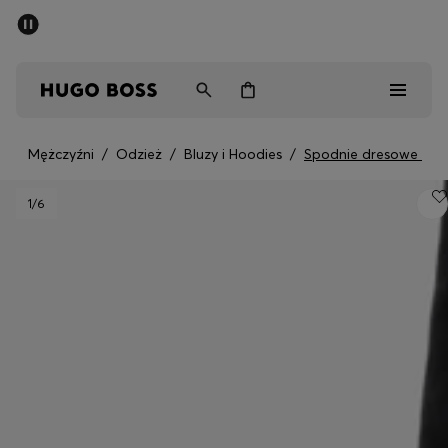
SUMMER SALE
Mężczyźni
Kobiety
Dzieci
Mężczyźni
/
Odzież
/
Bluzy i Hoodies
/
Spodnie dresowe
Mężczyźni
1
/6
Kobiety
Dzieci
Prezenty
Odkryj
Sale