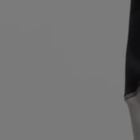
Zaloguj się / Zarejestruj się
Ulubione (
Artykuły)
Kontakt i Obsługa klienta
Wyszukiwarka sklepów
Język (
PL zł
)