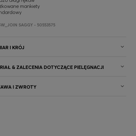
dzo długi rękaw
żkowane mankiety
ndardowy
SW_JOIN SAGGY - 50553575
IAR I KRÓJ
RIAŁ & ZALECENIA DOTYCZĄCE PIELĘGNACJI
AWA I ZWROTY