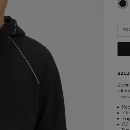
RO
SZCZ
Zapin
z kon
styliz
Reg
Z k
Zap
Gór