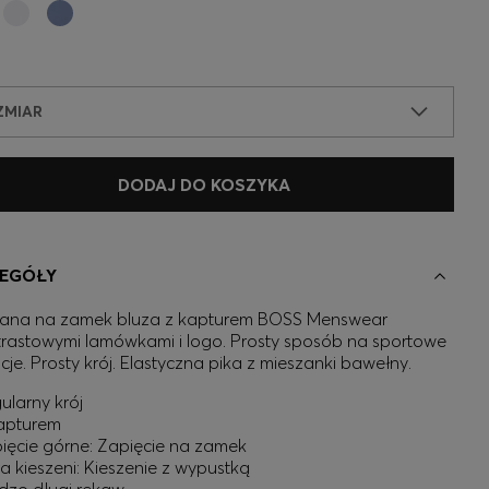
ZMIAR
DODAJ DO KOSZYKA
EGÓŁY
ana na zamek bluza z kapturem BOSS Menswear
trastowymi lamówkami i logo. Prosty sposób na sportowe
acje. Prosty krój. Elastyczna pika z mieszanki bawełny.
ularny krój
apturem
ięcie górne: Zapięcie na zamek
a kieszeni: Kieszenie z wypustką