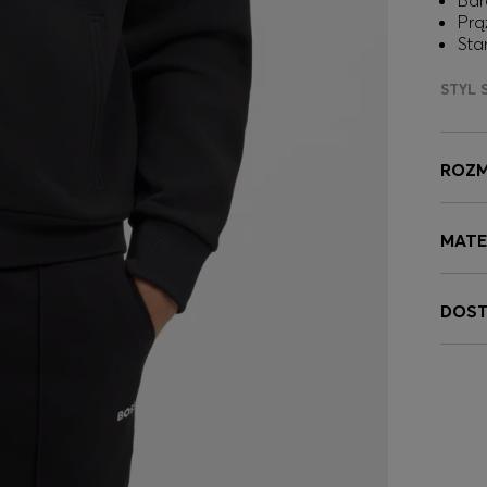
Bar
Prą
Sta
STYL 
ROZM
MATE
DOST