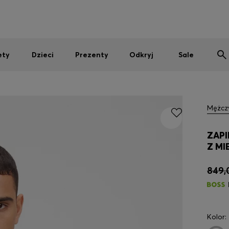
Mężczyźni
Kobiety
Dzieci
SUMMER SALE
ety
Dzieci
Prezenty
Odkryj
Sale
Mężcz
ZAPI
Z MI
849,
Kolor: