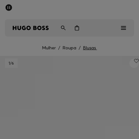
SALDOS DE VERÃO
Homem
Mulher
Crianças
Mulher
/
Roupa
/
Blusas
Saldos
1
/6
Homem
Mulher
Crianças
Presentes
Descubra