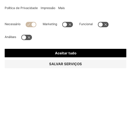
CALÇAS CARGO PARA CRIANÇA DE AJUSTE
DESCONTRAÍDO EM PIQUÉ ELÁSTICO
De
€ 79,00
Preço Total do Produto
Ajuste descontraído
Cor:
Brown
TAMANHO