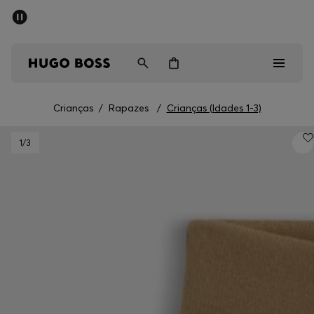
SALDOS DE VERÃO
Homem
Mulher
Crianças
Crianças
/
Rapazes
/
Crianças (Idades 1-3)
Saldos
1
/3
Homem
Mulher
Crianças
Presentes
Descubra