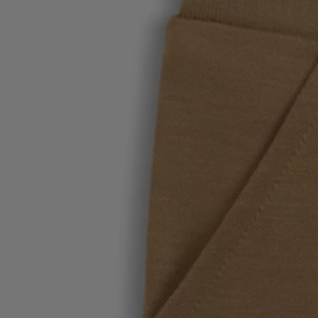
Login / Registar
Favorito (
Artigos)
Contacto e Serviço
Localizador de lojas
Língua (
PT €
)