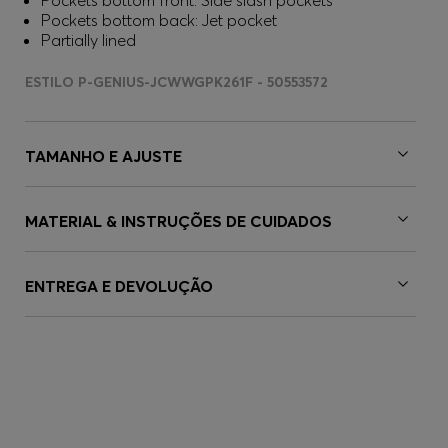
Pockets bottom front: Side slash pockets
Pockets bottom back: Jet pocket
Partially lined
ESTILO P-GENIUS-JCWWGPK261F - 50553572
TAMANHO E AJUSTE
MATERIAL & INSTRUÇÕES DE CUIDADOS
ENTREGA E DEVOLUÇÃO