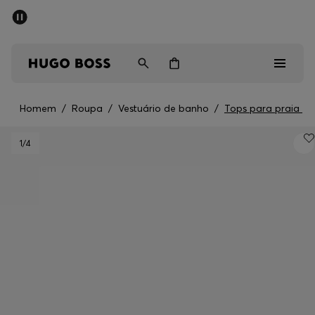
SALDOS DE VERÃO
Homem
Mulher
Crianças
Homem
/
Roupa
/
Vestuário de banho
/
Tops para praia
Saldos
1
/4
Homem
Mulher
Crianças
Presentes
Descubra