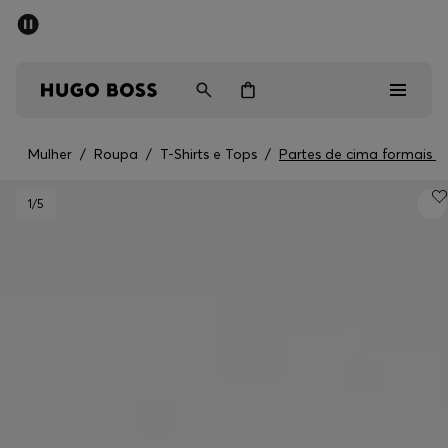
SALDOS DE VERÃO
Homem
Mulher
Crianças
Mulher
/
Roupa
/
T-Shirts e Tops
/
Partes de cima formais
Saldos
1
/5
Homem
Mulher
Crianças
Presentes
Descubra