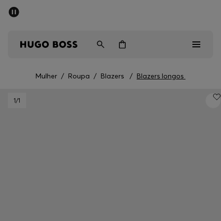
SALDOS DE VERÃO
Homem
Mulher
Crianças
Mulher
/
Roupa
/
Blazers
/
Blazers longos
Saldos
1
/1
Homem
Mulher
Crianças
Presentes
Descubra