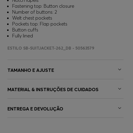
Notch lapels
Fastening top: Button closure
Number of buttons: 2
Welt chest pockets
Pockets top: Flap pockets
Button cuffs
Fully lined
ESTILO SB-SUITJACKET-262_DB - 50563579
TAMANHO E AJUSTE
MATERIAL & INSTRUÇÕES DE CUIDADOS
ENTREGA E DEVOLUÇÃO