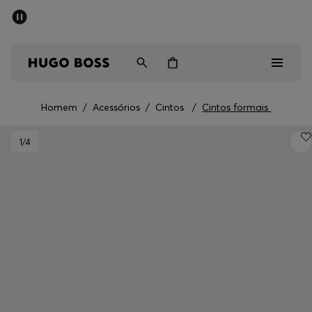
SALDOS DE VERÃO
Homem
Mulher
Crianças
Homem
/
Acessórios
/
Cintos
/
Cintos formais
Saldos
1
/4
Homem
Mulher
Crianças
Presentes
Descubra