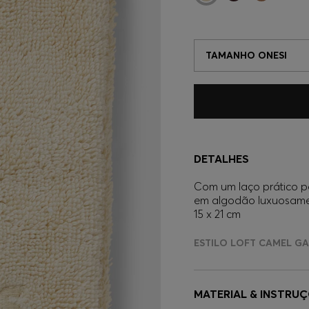
TAMANHO ONESI
DETALHES
Com um laço prático p
em algodão luxuosamen
15 x 21 cm
ESTILO LOFT CAMEL GA
MATERIAL & INSTRU