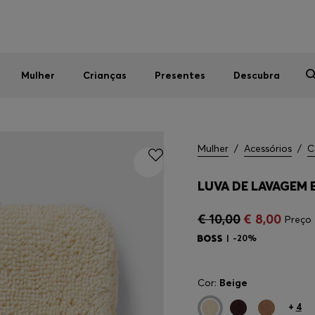
Homem
Mulher
Crianças
SALDOS DE VERÃO
Mulher
Crianças
Presentes
Descubra
Mulher
/
Acessórios
/
C
LUVA DE LAVAGEM
€ 10,00
€ 8,00
Preço 
-20%
Cor:
Beige
+
4