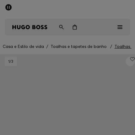
SALDOS DE VERÃO
Homem
Mulher
Crianças
/
Casa e Estilo de vida
/
Toalhas e tapetes de banho
/
Toalhas
Saldos
1
/3
Homem
Mulher
Crianças
Presentes
Descubra