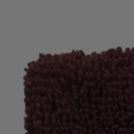
Login / Registar
Favorito (
Artigos)
Contacto e Serviço
Localizador de lojas
Língua (
PT €
)