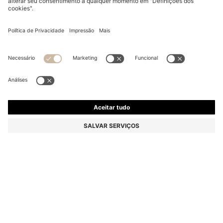
LUVA DE LAVAGEM EM ALGODÃO COM LOGÓTIPO
BORDADO
€ 10,00
€ 8,00
Preço Total do Produto
-20%
Cor:
Dark Red
+
4
TAMANHO ONESI