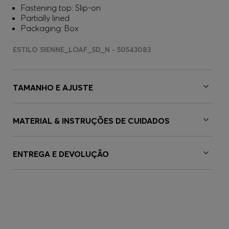
Fastening top: Slip-on
Partially lined
Packaging: Box
ESTILO SIENNE_LOAF_SD_N - 50543083
TAMANHO E AJUSTE
MATERIAL & INSTRUÇÕES DE CUIDADOS
ENTREGA E DEVOLUÇÃO