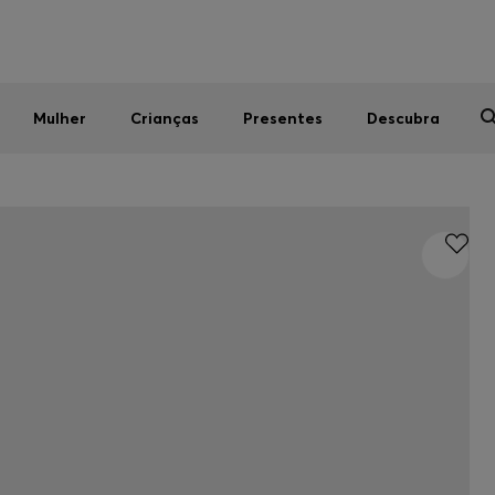
Homem
Mulher
Crianças
SALDOS DE VERÃO
Mulher
Crianças
Presentes
Descubra