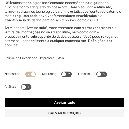
POLO SLIM-FIT EM ALGODÃO ELÁSTICO COM
EMBLEMA COM LOGÓTIPO
€ 89,95
€ 54,00
Preço Total do Produto
-39%
Ajuste slim
Online Special