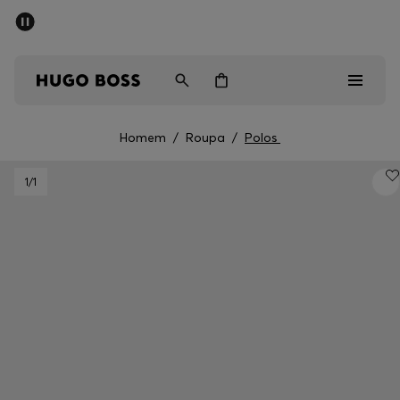
SALDOS DE VERÃO
Homem
Mulher
Crianças
Homem
/
Roupa
/
Polos
Saldos
1
/1
Homem
Mulher
Crianças
Presentes
Descubra